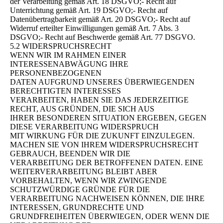
der Verarbeitung gemäß Art. 18 DSGVO;- Recht auf
Unterrichtung gemäß Art. 19 DSGVO;- Recht auf
Datenübertragbarkeit gemäß Art. 20 DSGVO;- Recht auf
Widerruf erteilter Einwilligungen gemäß Art. 7 Abs. 3
DSGVO;- Recht auf Beschwerde gemäß Art. 77 DSGVO.
5.2 WIDERSPRUCHSRECHT
WENN WIR IM RAHMEN EINER
INTERESSENABWÄGUNG IHRE
PERSONENBEZOGENEN
DATEN AUFGRUND UNSERES ÜBERWIEGENDEN
BERECHTIGTEN INTERESSES
VERARBEITEN, HABEN SIE DAS JEDERZEITIGE
RECHT, AUS GRÜNDEN, DIE SICH AUS
IHRER BESONDEREN SITUATION ERGEBEN, GEGEN
DIESE VERARBEITUNG WIDERSPRUCH
MIT WIRKUNG FÜR DIE ZUKUNFT EINZULEGEN.
MACHEN SIE VON IHREM WIDERSPRUCHSRECHT
GEBRAUCH, BEENDEN WIR DIE
VERARBEITUNG DER BETROFFENEN DATEN. EINE
WEITERVERARBEITUNG BLEIBT ABER
VORBEHALTEN, WENN WIR ZWINGENDE
SCHUTZWÜRDIGE GRÜNDE FÜR DIE
VERARBEITUNG NACHWEISEN KÖNNEN, DIE IHRE
INTERESSEN, GRUNDRECHTE UND
GRUNDFREIHEITEN ÜBERWIEGEN, ODER WENN DIE